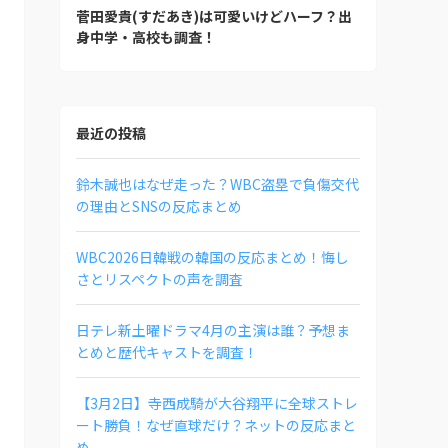
菅田愛貴(すだあき)は可愛いけどハーフ？出
身中学・高校も調査！
最近の投稿
鈴木誠也はなぜ走った？WBC盗塁で負傷交代
の理由とSNSの反応まとめ
WBC2026日韓戦の韓国の反応まとめ！悔し
さとリスペクトの声を調査
日テレ新土曜ドラマ4月の主演は誰？予想ま
とめと歴代キャストを調査！
【3月2日】寺西成騎が大谷翔平に全球ストレ
ート勝負！なぜ直球だけ？ネットの反応まと
め