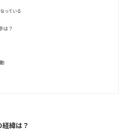
になっている
手は？
活動
の経緯は？