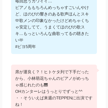
毎回思うカワイイ…
ピアノももちろんめっちゃすごいんやけ
ど、ほのぴの響きのある歌声ほんとスキ
🫶歌メンの印象なかったけどめちゃくち
ゃ安定してて、うまくてほのぴの歌ス
キ…もっといろんな曲歌ってるの聴きた
い🫶
#ビヨ5周年
席が運良く？！ヒトケタ列で下手だった
から、小林萌花ちゃんのピアノがめっち
ゃ感じれたのも🎹
OHカンターレはうっとりでずっと^^
・・そういえば来週のTEPPENに出演です
ね！