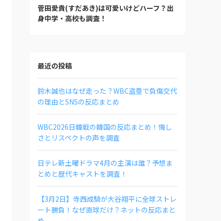
菅田愛貴(すだあき)は可愛いけどハーフ？出
身中学・高校も調査！
最近の投稿
鈴木誠也はなぜ走った？WBC盗塁で負傷交代
の理由とSNSの反応まとめ
WBC2026日韓戦の韓国の反応まとめ！悔し
さとリスペクトの声を調査
日テレ新土曜ドラマ4月の主演は誰？予想ま
とめと歴代キャストを調査！
【3月2日】寺西成騎が大谷翔平に全球ストレ
ート勝負！なぜ直球だけ？ネットの反応まと
め